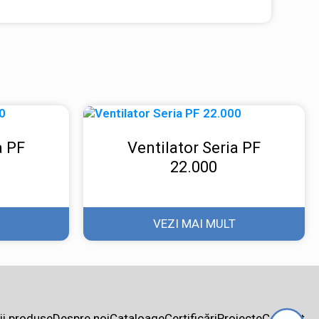
a PF
Ventilator Seria PF
22.000
VEZI MAI MULT
ii produse
Despre noi
Cataloage
Certificări
Proiecte
Contact