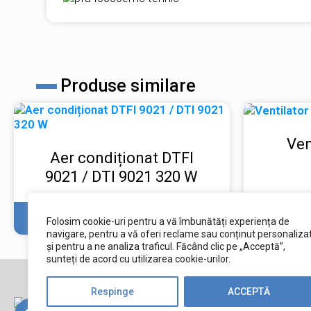
Produse similare
Ven
Aer condiționat DTFI
9021 / DTI 9021 320 W
VEZI MAI MULT
Folosim cookie-uri pentru a vă îmbunătăți experiența de
navigare, pentru a vă oferi reclame sau conținut personaliza
și pentru a ne analiza traficul. Făcând clic pe „Acceptă”,
sunteți de acord cu utilizarea cookie-urilor.
Respinge
ACCEPTĂ