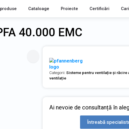
 produse
Cataloage
Proiecte
Certificări
Car
a PFA 40.000 EMC
Categorii:
Sisteme pentru ventilație și răcire 
ventilație
Ai nevoie de consultanță în ale
Întreabă specialist